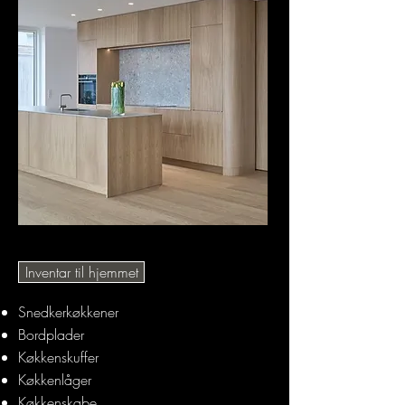
Inventar til hjemmet
Snedkerkøkkener
Bordplader
Køkkenskuffer
Køkkenlåger
Køkkenskabe