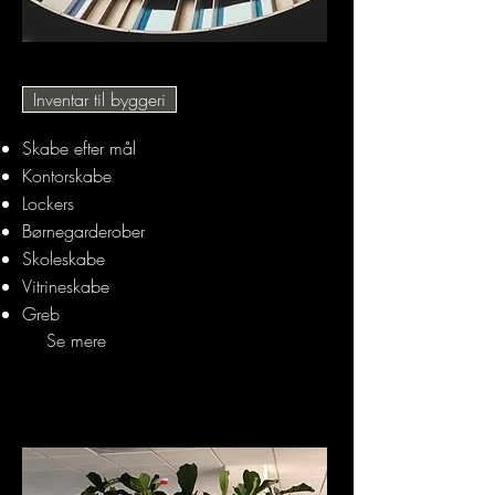
Inventar til byggeri
Skabe efter mål
Kontorskabe
Lockers
Børnegarderober
Skoleskabe
Vitrineskabe
Greb
Se mere