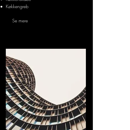
Køkkengreb
Se mere