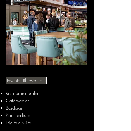
Inventar til restaurant
Restaurantmøbler
Cafémøbler
Bardiske
Kantinediske
Digitale skilte