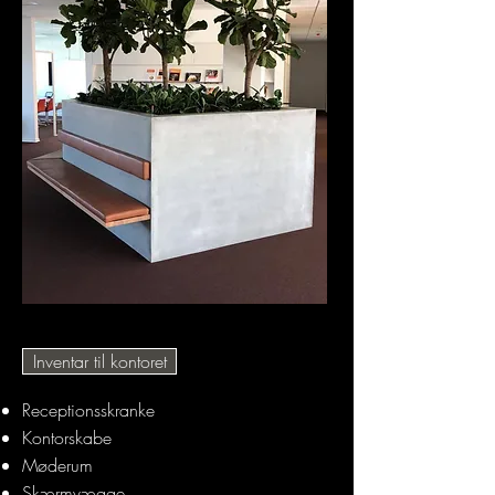
Inventar til kontoret
Receptionsskranke
Kontorskabe
Møderum
Skærmvægge