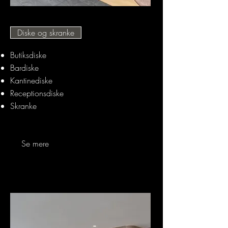
Diske og skranke
Butiksdiske
Bardiske
Kantinediske
Receptionsdiske
Skranke
Se mere