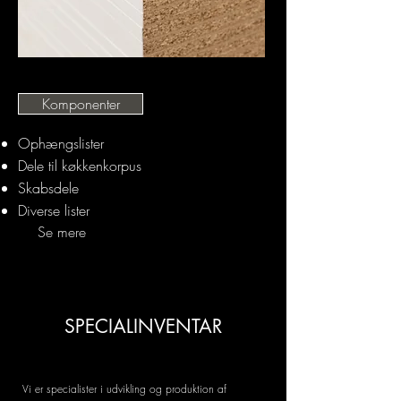
Komponenter
Ophængslister
Dele til køkkenkorpus
Skabsdele
Diverse lister
Se mere
SPECIALINVENTAR
Vi er specialister i udvikling og produktion af