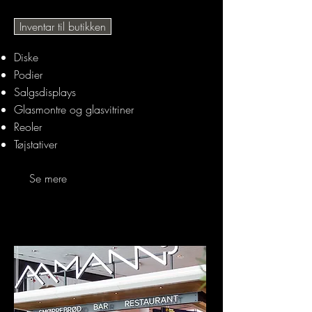
Inventar til butikken
Diske
Podier
Salgsdisplays
Glasmontre og glasvitriner
Reoler
Tøjstativer
Se mere