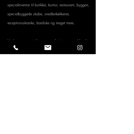
specialinventar til butikker, kontor, restaurant, byggeri,
specialbyggede skabe, snedkerkøkkener,
receptionsskranke, bardiske og meget mere
.
Vi designer specialinventar og fast inventar ud fra dine
ønsker.
Vores udvalg af materialer spænder vidt og det samme
gør vores kreativitet og produktionsmuligheder. Vi laver
nogle af de flotteste resultater! - En vovet antagelse?
Måske, derfor lader vi vores cases tale for sig selv, se
dem
HER
.
Igennem tiden har vi bl.a. lavet indretning af butikker,
indretning af kontorlokaler, lobbies til hoteller,
skoleinventar, biografer og meget mere.