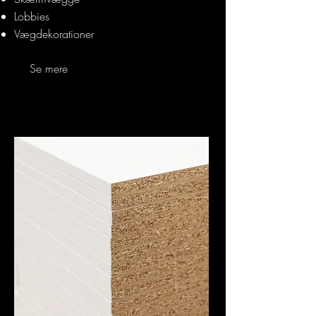
Lobbies
Vægdekorationer
Se mere