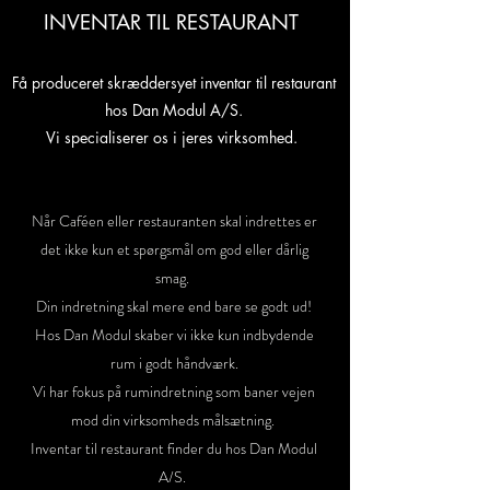
INVENTAR TIL RESTAURANT
Få produceret skræddersyet inventar til restaurant
hos Dan Modul A/S.
Vi specialiserer os i jeres virksomhed.
Når Caféen eller restauranten skal indrettes er
det ikke kun et spørgsmål om god eller dårlig
smag.
Din indretning skal mere end bare se godt ud!
Hos Dan Modul skaber vi ikke kun indbydende
rum i godt håndværk.
Vi har fokus på rumindretning som baner vejen
mod din virksomheds målsætning.
Inventar til restaurant finder du hos Dan Modul
A/S.