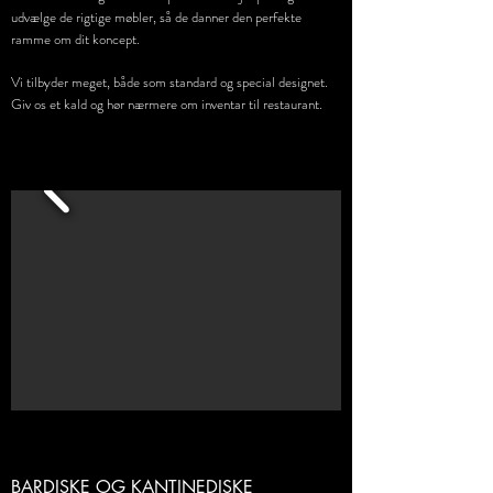
udvælge de rigtige møbler, så de danner den perfekte
ramme om dit koncept.
Vi tilbyder meget, både som standard og special designet.
Giv os et kald og hør nærmere om inventar til restaurant.
BARDISKE OG KANTINEDISKE