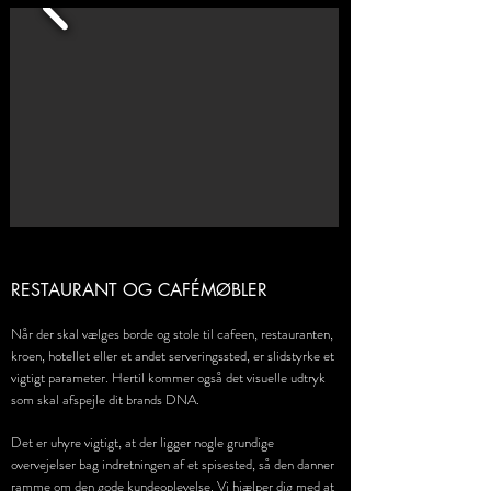
RESTAURANT OG CAFÉMØBLER
Når der skal vælges borde og stole til cafeen, restauranten,
kroen, hotellet eller et andet serveringssted, er slidstyrke et
vigtigt parameter. Hertil kommer også det visuelle udtryk
som skal afspejle dit brands DNA.
Det er uhyre vigtigt, at der ligger nogle grundige
overvejelser bag indretningen af et spisested, så den danner
ramme om den gode kundeoplevelse. Vi hjælper dig med at