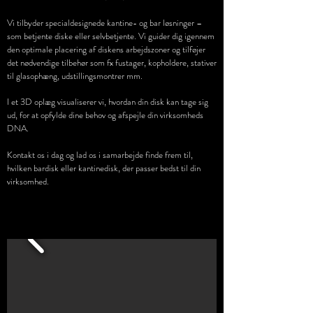
Vi tilbyder specialdesignede kantine- og bar løsninger –
som betjente diske eller selvbetjente. Vi guider dig igennem
den optimale placering af diskens arbejdszoner og tilføjer
det nødvendige tilbehør som fx fustager, kopholdere, stativer
til glasophæng, udstillingsmontrer mm.
I et 3D oplæg visualiserer vi, hvordan din disk kan tage sig
ud, for at opfylde dine behov og afspejle din virksomheds
DNA.
Kontakt os i dag og lad os i samarbejde finde frem til,
hvilken bardisk eller kantinedisk, der passer bedst til din
virksomhed.